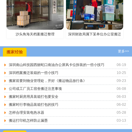
沙头角海关档案搬迁整理
深圳财政局属下某单位办公室搬迁
更多>>
搬家经验
深圳南山科技园西丽蛇口南油办公屏风卡位拆装的一些小技巧
06-19
深圳档案搬迁装箱的一些小技巧
10-25
搬家前要到物业管理处，开好《搬运物品放行条》
09-23
公司或工厂员工宿舍搬迁注意事项
06-08
搬家时厨房用具装箱打包要安全
06-03
搬家时行李物品装箱打包的技巧
06-02
怎样合理安装电热水器
05-28
搬运打印机怎样防止漏墨
03-13